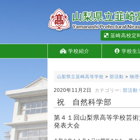
韮崎高校定
学校紹介
学校生
山梨県立韮崎高等学校
>
部活動
>
物理
2020年11月2日
カテゴリー:
部活動
祝 自然科学部
第４１回山梨県高等学校芸術
発表大会