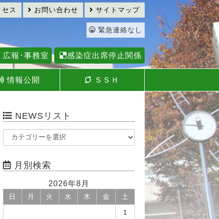
クセス
お問い合わせ
サイトマップ
緊急連絡なし
広報･事務室
感染症出席停止関係
情報公開
ＳＳＨ
NEWSリスト
月別検索
2026年8月
日
月
火
水
木
金
土
1