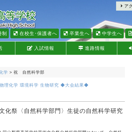
ア
時制
在校生･保護者へ
卒業生へ
中学生へ
活
入試情報
進路情報
化学
>
祝 自然科学部
物理化学
環境科学
生物研究
◆大会結果◆
文化祭〈自然科学部門〉生徒の自然科学研究