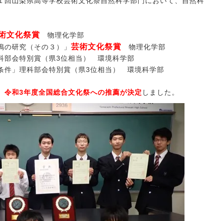
１回山梨県高等学校芸術文化祭自然科学部門において、自然科
術文化祭賞
物理化学部
芸術文化祭賞
鳴の研究（その３）」
物理化学部
科部会特別賞（県
3
位相当） 環境科学部
条件」理科部会特別賞（県
3
位相当） 環境科学部
、
令和3年度全国総合文化祭への推薦が決定
しました。