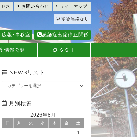
クセス
お問い合わせ
サイトマップ
緊急連絡なし
広報･事務室
感染症出席停止関係
情報公開
ＳＳＨ
NEWSリスト
月別検索
2026年8月
日
月
火
水
木
金
土
1