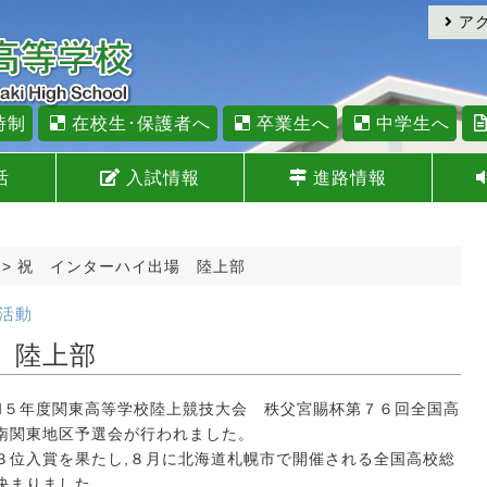
ア
時制
在校生･保護者へ
卒業生へ
中学生へ
活
入試情報
進路情報
>
祝 インターハイ出場 陸上部
活動
 陸上部
和５年度関東高等学校陸上競技大会 秩父宮賜杯第７６回全国高
南関東地区予選会が行われました。
３位入賞を果たし,８月に北海道札幌市で開催される全国高校総
決まりました。