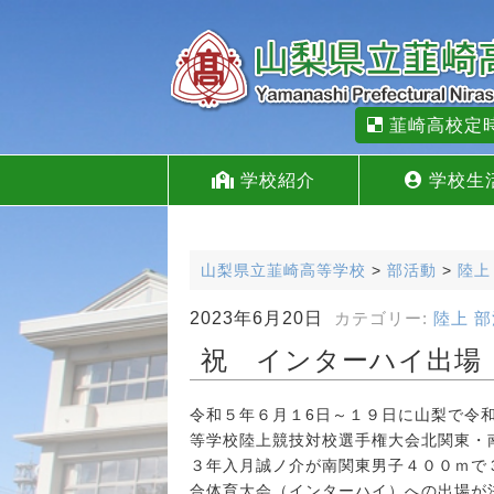
韮崎高校定
学校紹介
学校生
山梨県立韮崎高等学校
>
部活動
>
陸上
2023年6月20日
カテゴリー:
陸上
部
祝 インターハイ出場
令和５年６月１6日～１９日に山梨で令
等学校陸上競技対校選手権大会北関東・
３年入月誠ノ介が南関東男子４００ｍで
合体育大会（インターハイ）への出場が