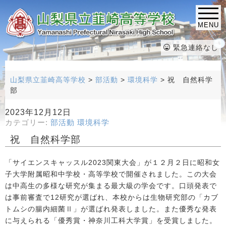
MENU
緊急連絡なし
山梨県立韮崎高等学校
>
部活動
>
環境科学
>
祝 自然科学
部
2023年12月12日
カテゴリー:
部活動
環境科学
祝 自然科学部
「サイエンスキャッスル2023関東大会」が１２月２日に昭和女
子大学附属昭和中学校・高等学校で開催されました。この大会
は中高生の多様な研究が集まる最大級の学会です。口頭発表で
は事前審査で12研究が選ばれ、本校からは生物研究部の「カブ
トムシの腸内細菌Ⅱ」が選ばれ発表しました。また優秀な発表
に与えられる「優秀賞・神奈川工科大学賞」を受賞しました。