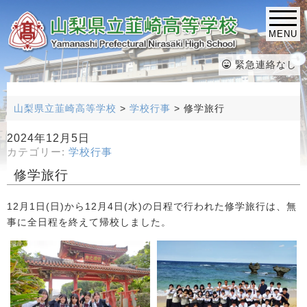
MENU
緊急連絡なし
山梨県立韮崎高等学校
>
学校行事
>
修学旅行
2024年12月5日
カテゴリー:
学校行事
修学旅行
12月1日(日)から12月4日(水)の日程で行われた修学旅行は、無
事に全日程を終えて帰校しました。