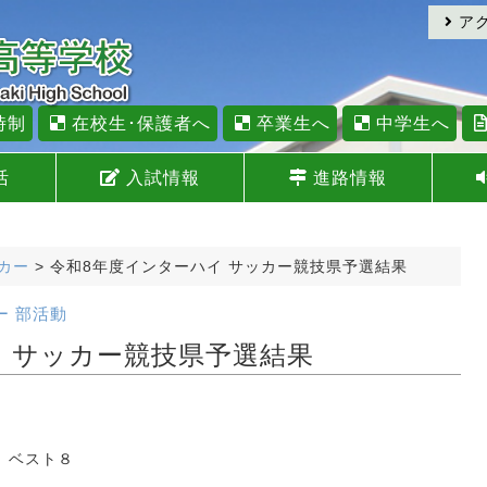
ア
時制
在校生･保護者へ
卒業生へ
中学生へ
活
入試情報
進路情報
カー
>
令和8年度インターハイ サッカー競技県予選結果
ー
部活動
 サッカー競技県予選結果
 ベスト８