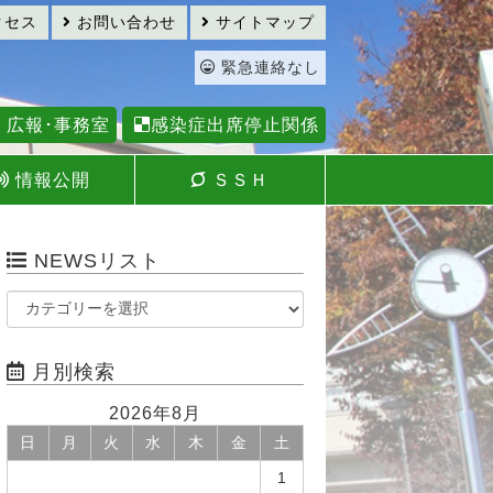
クセス
お問い合わせ
サイトマップ
緊急連絡なし
広報･事務室
感染症出席停止関係
情報公開
ＳＳＨ
NEWSリスト
月別検索
2026年8月
日
月
火
水
木
金
土
1