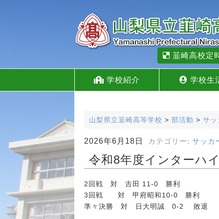
韮崎高校定
学校紹介
学校生
山梨県立韮崎高等学校
>
部活動
>
サッ
2026年6月18日
カテゴリー:
サッカ
令和8年度インターハイ
2回戦 対 吉田 11-0 勝利
3回戦 対 甲府昭和10-0 勝利
準々決勝 対 日大明誠 0-2 敗退