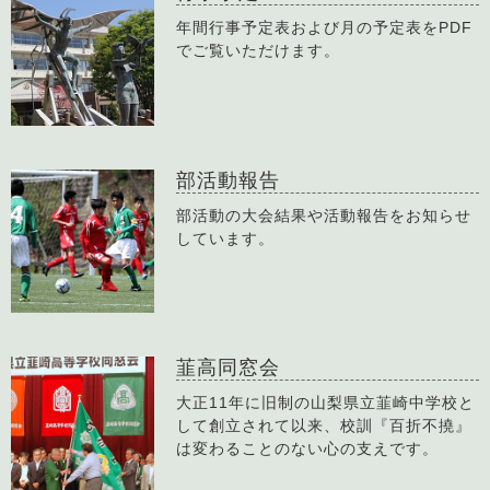
年間行事予定表および月の予定表をPDF
でご覧いただけます。
部活動報告
部活動の大会結果や活動報告をお知らせ
しています。
韮高同窓会
大正11年に旧制の山梨県立韮崎中学校と
して創立されて以来、校訓『百折不撓』
は変わることのない心の支えです。