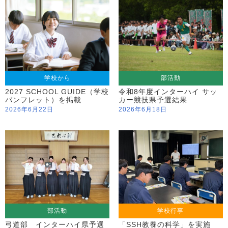
学校から
部活動
2027 SCHOOL GUIDE（学校
令和8年度インターハイ サッ
パンフレット）を掲載
カー競技県予選結果
2026年6月22日
2026年6月18日
部活動
学校行事
弓道部 インターハイ県予選
「SSH教養の科学」を実施