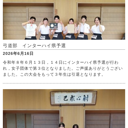
弓道部 インターハイ県予選
2026年6月16日
令和年８年６月１３日，１４日にインターハイ県予選が行わ
れ，女子団体で第３位となりました。ご声援ありがとうござい
ました。この大会をもって３年生は引退となります。