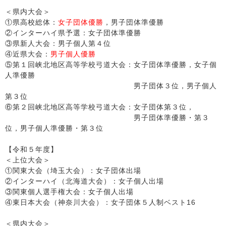
＜県内大会＞
①県高校総体：
女子団体優勝
，男子団体準優勝
②インターハイ県予選：女子団体準優勝
③県新人大会：男子個人第４位
④近県大会：
男子個人優勝
⑤第１回峡北地区高等学校弓道大会：女子団体準優勝，女子個
人準優勝
男子団体３位，男子個人
第３位
⑥第２回峡北地区高等学校弓道大会：女子団体第３位，
男子団体準優勝・第３
位，男子個人準優勝・第３位
【令和５年度】
＜上位大会＞
①関東大会（埼玉大会）：女子団体出場
②インターハイ（北海道大会）：女子個人出場
③関東個人選手権大会：女子個人出場
④東日本大会（神奈川大会）：女子団体５人制ベスト16
＜県内大会＞