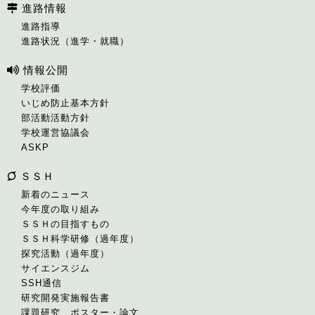
進路情報
進路指導
進路状況（進学・就職）
情報公開
学校評価
いじめ防止基本方針
部活動活動方針
学校運営協議会
ASKP
ＳＳＨ
新着のニュース
今年度の取り組み
ＳＳＨの目指すもの
ＳＳＨ科学研修（過年度）
探究活動（過年度）
サイエンスジム
SSH通信
研究開発実施報告書
課題研究 ポスター・論文