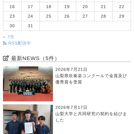
16
17
18
19
20
21
22
23
24
25
26
27
28
29
30
31
« 7月
RSS配信中
最新NEWS（5件）
2026年7月21日
山梨県吹奏楽コンクールで金賞及び
優秀賞を受賞
2026年7月17日
山梨大学と共同研究の契約を結びま
した