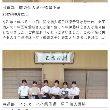
弓道部 関東個人選手権県予選
2025年8月21日
令和年７年８月１９日に関東個人選手権県予選が行われ，女子
個人で３年五味愛結さんが第１位，２年伊藤綺心さんが第４位
となりました。ご声援ありがとうございました。この２名に男
子個人３年深澤詠斗君（推薦選手）を加えた３名は９月に […]
弓道部 インターハイ県予選 男子個人優勝