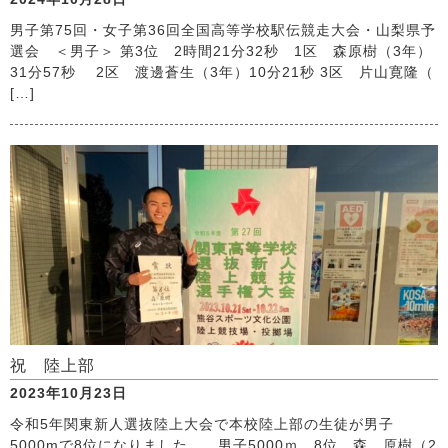
男子第75回・女子第36回全国高等学校駅伝競走大会・山梨県予
選会 ＜男子＞ 第3位 2時間21分32秒 1区 森原樹（3年）
31分57秒 2区 渡邊蒼生（3年）10分21秒 3区 片山寛隆（
[…]
祝 陸上部
2023年10月23日
令和5年関東新人選抜陸上大会で本校陸上部の生徒が男子
5000mで8位になりました。 男子5000ｍ 8位 森 原樹（2