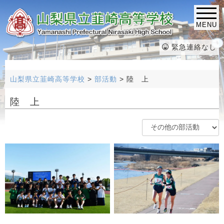
MENU
緊急連絡なし
山梨県立韮崎高等学校
>
部活動
>
陸 上
陸 上