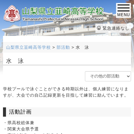
MENU
緊急連絡なし
山梨県立韮崎高等学校
>
部活動
>
水 泳
水 泳
学校プールで泳ぐことができる時期以外は、個人練習になりま
すが、大会での自己記録更新を目指して練習に励んでいます。
活動計画
・県高校総体兼
・関東大会県予選