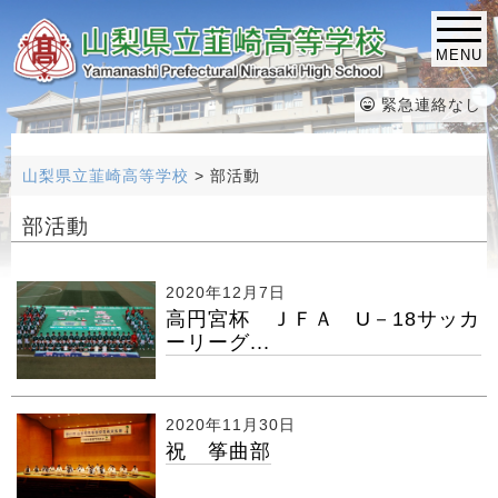
MENU
緊急連絡なし
山梨県立韮崎高等学校
>
部活動
部活動
2020年12月7日
高円宮杯 ＪＦＡ U－18サッカ
ーリーグ...
2020年11月30日
祝 筝曲部