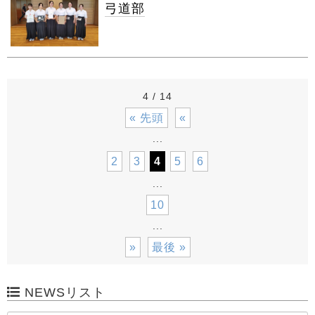
弓道部
4 / 14
« 先頭
«
...
2
3
4
5
6
...
10
...
»
最後 »
NEWSリスト