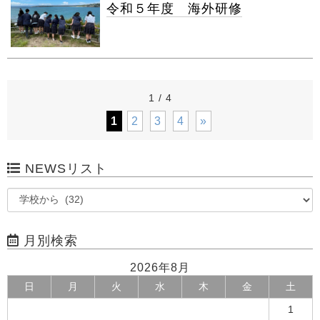
令和５年度 海外研修
1 / 4
1
2
3
4
»
NEWSリスト
月別検索
2026年8月
日
月
火
水
木
金
土
1