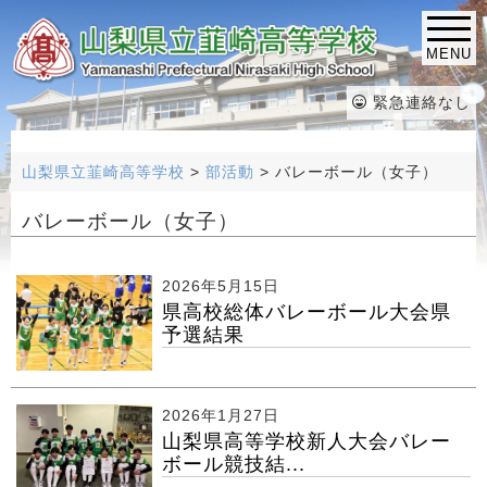
MENU
緊急連絡なし
山梨県立韮崎高等学校
>
部活動
>
バレーボール（女子）
バレーボール（女子）
2026年5月15日
県高校総体バレーボール大会県
予選結果
2026年1月27日
山梨県高等学校新人大会バレー
ボール競技結...