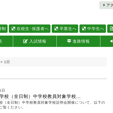
ア
時制
在校生･保護者へ
卒業生へ
中学生へ
活
入試情報
進路情報
>
1日
1日
学校（全日制）中学校教員対象学校...
校（全日制）中学校教員対象学校説明会開催について、以下の
ご覧ください。