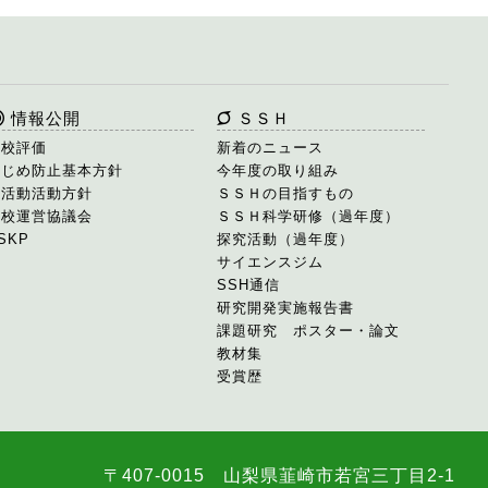
情報公開
ＳＳＨ
学校評価
新着のニュース
いじめ防止基本方針
今年度の取り組み
部活動活動方針
ＳＳＨの目指すもの
学校運営協議会
ＳＳＨ科学研修（過年度）
SKP
探究活動（過年度）
サイエンスジム
SSH通信
研究開発実施報告書
課題研究 ポスター・論文
教材集
受賞歴
〒407-0015 山梨県韮崎市若宮三丁目2-1