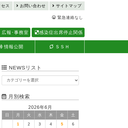
クセス
お問い合わせ
サイトマップ
緊急連絡なし
広報･事務室
感染症出席停止関係
情報公開
ＳＳＨ
NEWSリスト
月別検索
2026年6月
日
月
火
水
木
金
土
1
2
3
4
5
6