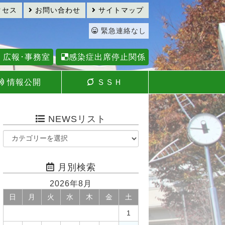
クセス
お問い合わせ
サイトマップ
緊急連絡なし
広報･事務室
感染症出席停止関係
情報公開
ＳＳＨ
NEWSリスト
月別検索
2026年8月
日
月
火
水
木
金
土
1