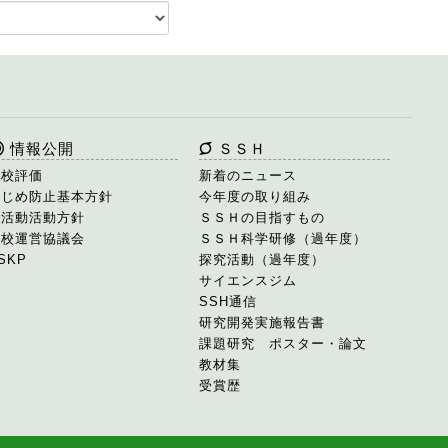
情報公開
ＳＳＨ
学校評価
新着のニュース
いじめ防止基本方針
今年度の取り組み
部活動活動方針
ＳＳＨの目指すもの
学校運営協議会
ＳＳＨ科学研修（過年度）
SKP
探究活動（過年度）
サイエンスジム
SSH通信
研究開発実施報告書
課題研究 ポスター・論文
教材集
受賞歴