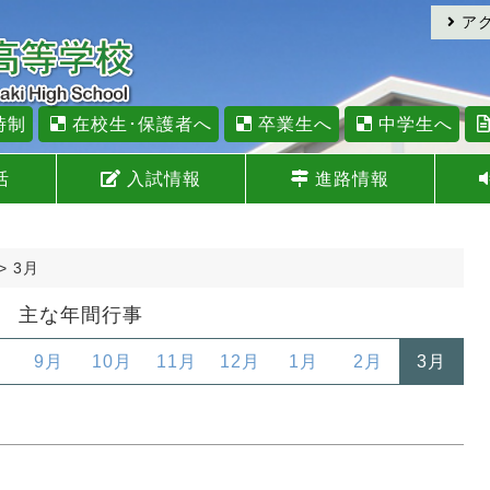
ア
時制
在校生･保護者へ
卒業生へ
中学生へ
活
入試情報
進路情報
>
3月
主な年間行事
9月
10月
11月
12月
1月
2月
3月