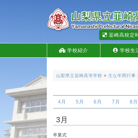
韮崎高校定
学校紹介
学校生
山梨県立韮崎高等学校
>
主な年間行事
4月
5月
6月
7月
8月
3月
卒業式