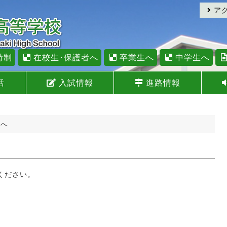
ア
時制
在校生･保護者へ
卒業生へ
中学生へ
活
入試情報
進路情報
者へ
ください。