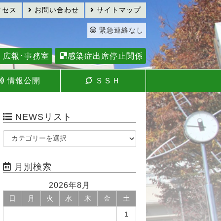
クセス
お問い合わせ
サイトマップ
緊急連絡なし
広報･事務室
感染症出席停止関係
情報公開
ＳＳＨ
NEWSリスト
月別検索
2026年8月
日
月
火
水
木
金
土
1