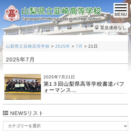
MENU
緊急連絡なし
山梨県立韮崎高等学校
>
2025年
>
7月
>
21日
2025年7月
2025年7月21日
第1３回山梨県高等学校書道パフ
ォーマンス...
NEWSリスト